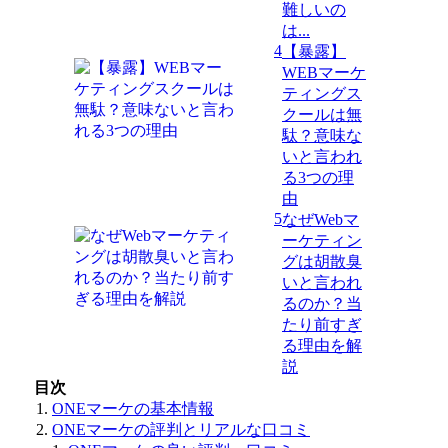
難しいの
は...
4
【暴露】
WEBマーケ
ティングス
クールは無
駄？意味な
いと言われ
る3つの理
由
5
なぜWebマ
ーケティン
グは胡散臭
いと言われ
るのか？当
たり前すぎ
る理由を解
説
目次
ONEマーケの基本情報
ONEマーケの評判とリアルな口コミ