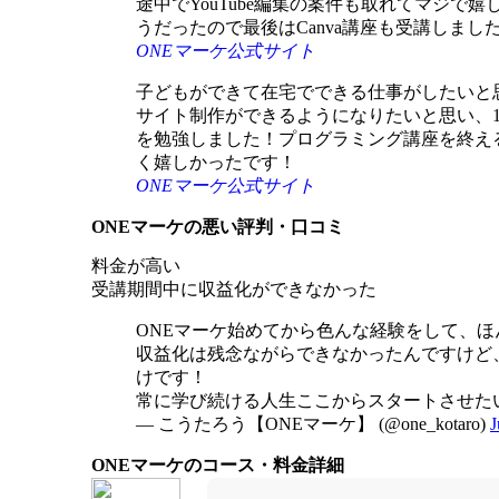
途中でYouTube編集の案件も取れてマジ
うだったので最後はCanva講座も受講しまし
ONEマーケ公式サイト
子どもができて在宅でできる仕事がしたいと
サイト制作ができるようになりたいと思い、1
を勉強しました！プログラミング講座を終え
く嬉しかったです！
ONEマーケ公式サイト
ONEマーケの悪い評判・口コミ
ONEマーケの悪い口コミまとめ
料金が高い
受講期間中に収益化ができなかった
ONEマーケ始めてから色んな経験をして、
収益化は残念ながらできなかったんですけど
けです！
常に学び続ける人生ここからスタートさせた
— こうたろう【ONEマーケ】 (@one_kotaro)
J
ONEマーケのコース・料金詳細