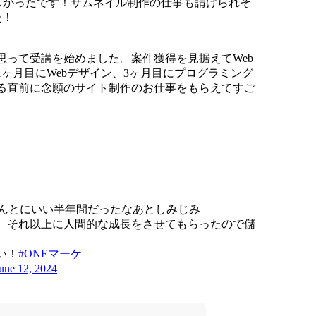
で嬉しかったです！サムネイル制作の仕事も請けられそ
た！
思って受講を始めました。案件獲得を見据えてWeb
ヶ月目にWebデザイン、3ヶ月目にプログラミング
る直前に念願のサイト制作のお仕事をもらえてすご
ほんとにいい半年間だったなあとしみじみ
、それ以上に人間的な成長をさせてもらったので儲
い！
#ONEマーケ
une 12, 2024