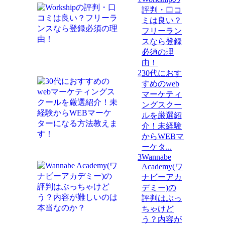
評判・口コ
ミは良い？
フリーラン
スなら登録
必須の理
由！
2
30代におす
すめのweb
マーケティ
ングスクー
ルを厳選紹
介！未経験
からWEBマ
ーケタ...
3
Wannabe
Academy(ワ
ナビーアカ
デミー)の
評判はぶっ
ちゃけど
う？内容が