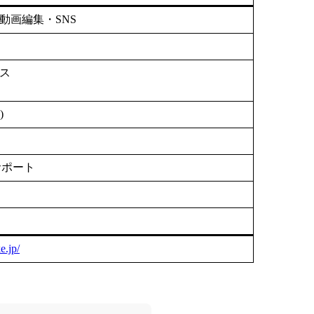
動画編集・SNS
ース
)
サポート
e.jp/