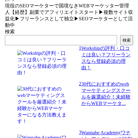
現役のSEOマーケターで国境なきWEBマーケッター管理
人【経歴】副業でアフィリエイトスタート▶複数サイト収
益化▶フリーランスとして独立▶SEOマーケターとして活
動中
検索
検索
1
Workshipの評判・口コ
ミは良い？フリーラン
スなら登録必須の理
由！
2
30代におすすめのweb
マーケティングスクー
ルを厳選紹介！未経験
からWEBマーケタ...
3
Wannabe Academy(ワナ